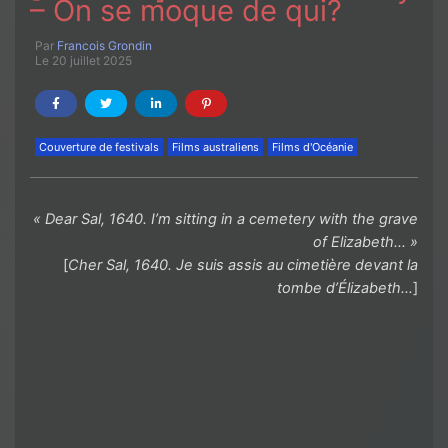
– On se moque de qui?
Par
Francois Grondin
Le 20 juillet 2025
Couverture de festivals
Films australiens
Films d'Océanie
« Dear Sal, 1640. I’m sitting in a cemetery with the grave
of Elizabeth… »
[
Cher Sal, 1640. Je suis assis au cimetière devant la
tombe d’Élizabeth…
]