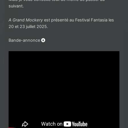
suivant.
A Grand Mockery
est présenté au Festival Fantasia les
20 et 23 juillet 2025.
Bande-annonce