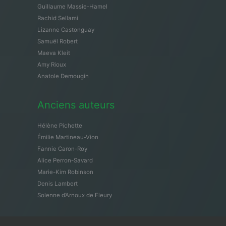
Guillaume Massie-Hamel
Rachid Sellami
Lizanne Castonguay
Samuël Robert
Maeva Kleit
Amy Rioux
Anatole Demougin
Anciens auteurs
Hélène Pichette
Émilie Martineau-Vion
Fannie Caron-Roy
Alice Perron-Savard
Marie-Kim Robinson
Denis Lambert
Solenne d’Arnoux de Fleury