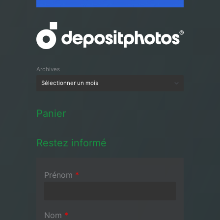
Archives
Panier
Restez informé
Prénom
*
Nom
*