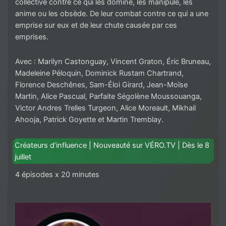
collective contre ce qui les domine, les manipule, les
anime ou les obsède. De leur combat contre ce qui a une
emprise sur eux et de leur chute causée par ces
emprises.
Avec : Marilyn Castonguay, Vincent Graton, Éric Bruneau,
Madeleine Péloquin, Dominick Rustam Chartrand,
Florence Deschênes, Sam-Éloi Girard, Jean-Moïse
Martin, Alice Pascual, Parfaite Ségolène Moussouanga,
Victor Andres Trelles Turgeon, Alice Moreault, Mikhail
Ahooja, Patrick Goyette et Martin Tremblay.
Créateurs d’influence | Nouveauté sur VÉRO.TV | Dès le 8
juillet
4 épisodes x 20 minutes