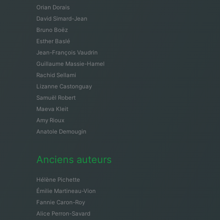
Orian Dorais
David Simard-Jean
Bruno Boëz
Esther Baslé
Jean-François Vaudrin
Guillaume Massie-Hamel
Rachid Sellami
Lizanne Castonguay
Samuël Robert
Maeva Kleit
Amy Rioux
Anatole Demougin
Anciens auteurs
Hélène Pichette
Émilie Martineau-Vion
Fannie Caron-Roy
Alice Perron-Savard