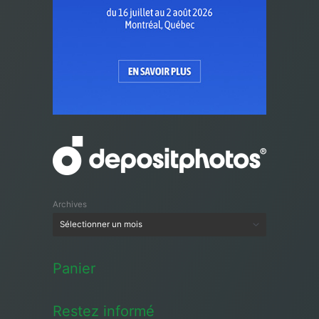
Archives
Panier
Restez informé