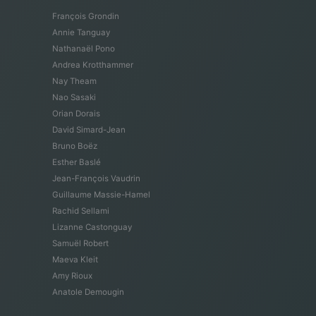
François Grondin
Annie Tanguay
Nathanaël Pono
Andrea Krotthammer
Nay Theam
Nao Sasaki
Orian Dorais
David Simard-Jean
Bruno Boëz
Esther Baslé
Jean-François Vaudrin
Guillaume Massie-Hamel
Rachid Sellami
Lizanne Castonguay
Samuël Robert
Maeva Kleit
Amy Rioux
Anatole Demougin