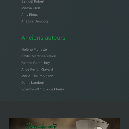
Samuël Robert
Maeva Kleit
Amy Rioux
Anatole Demougin
Anciens auteurs
Hélène Pichette
Émilie Martineau-Vion
Fannie Caron-Roy
Alice Perron-Savard
Marie-Kim Robinson
Denis Lambert
Solenne d’Arnoux de Fleury