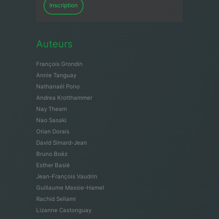
Inscription
Auteurs
François Grondin
Annie Tanguay
Nathanaël Pono
Andrea Krotthammer
Nay Theam
Nao Sasaki
Orian Dorais
David Simard-Jean
Bruno Boëz
Esther Baslé
Jean-François Vaudrin
Guillaume Massie-Hamel
Rachid Sellami
Lizanne Castonguay