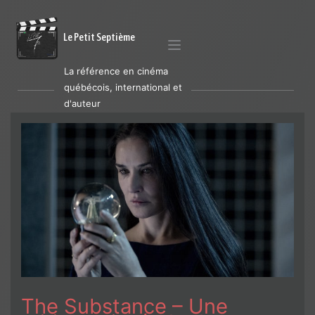
Le Petit Septième
La référence en cinéma
québécois, international et
d'auteur
The Substance – Une