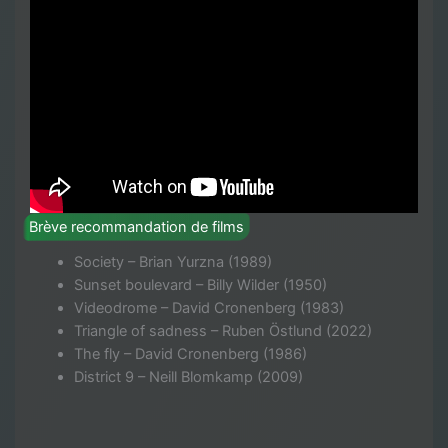
Brève recommandation de films
Society – Brian Yurzna (1989)
Sunset boulevard – Billy Wilder (1950)
Videodrome – David Cronenberg (1983)
Triangle of sadness – Ruben Östlund (2022)
The fly – David Cronenberg (1986)
District 9 – Neill Blomkamp (2009)