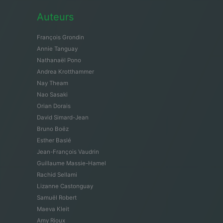
Auteurs
François Grondin
Annie Tanguay
Nathanaël Pono
Andrea Krotthammer
Nay Theam
Nao Sasaki
Orian Dorais
David Simard-Jean
Bruno Boëz
Esther Baslé
Jean-François Vaudrin
Guillaume Massie-Hamel
Rachid Sellami
Lizanne Castonguay
Samuël Robert
Maeva Kleit
Amy Rioux