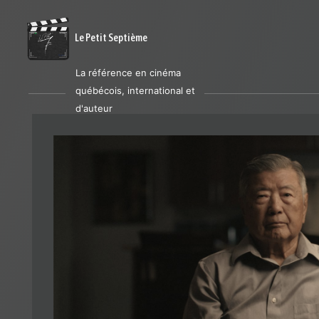
Le Petit Septième
La référence en cinéma
québécois, international et
d'auteur