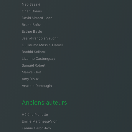
Nao Sasaki
Orian Dorais
David Simard-Jean
Bruno Boëz
Esther Baslé
Jean-François Vaudrin
Guillaume Massie-Hamel
Rachid Sellami
Lizanne Castonguay
Samuël Robert
Maeva Kleit
Amy Rioux
Anatole Demougin
Anciens auteurs
Hélène Pichette
Émilie Martineau-Vion
Fannie Caron-Roy