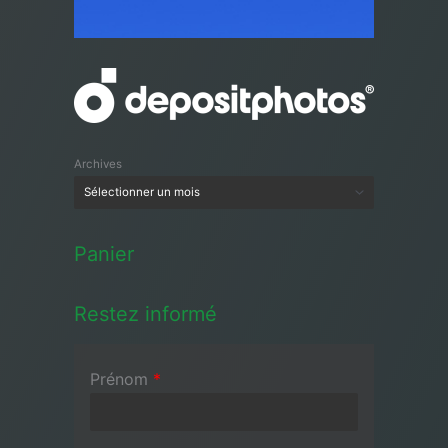
Archives
Panier
Restez informé
Prénom
*