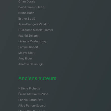
Orian Dorais
David Simard-Jean
Bruno Boëz
Esther Baslé
Jean-François Vaudrin
Guillaume Massie-Hamel
Rachid Sellami
Lizanne Castonguay
Samuël Robert
Maeva Kleit
Amy Rioux
Anatole Demougin
Anciens auteurs
Hélène Pichette
Émilie Martineau-Vion
Fannie Caron-Roy
Alice Perron-Savard