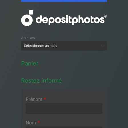
Archives
Panier
Restez informé
Prénom
*
Nom
*