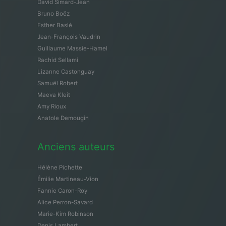
David Simard-Jean
Bruno Boëz
Esther Baslé
Jean-François Vaudrin
Guillaume Massie-Hamel
Rachid Sellami
Lizanne Castonguay
Samuël Robert
Maeva Kleit
Amy Rioux
Anatole Demougin
Anciens auteurs
Hélène Pichette
Émilie Martineau-Vion
Fannie Caron-Roy
Alice Perron-Savard
Marie-Kim Robinson
Denis Lambert