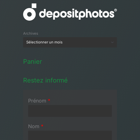
Archives
Panier
Restez informé
Prénom
*
Nom
*