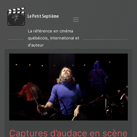
Le Petit Septième
La référence en cinéma
québécois, international et
d'auteur
Captures d’audace en scène