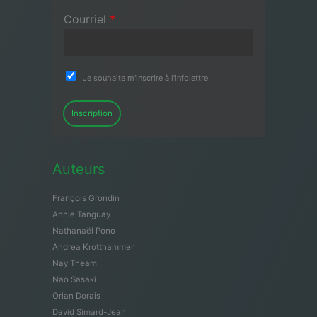
Courriel
*
Je souhaite m'inscrire à l'infolettre
Inscription
Auteurs
François Grondin
Annie Tanguay
Nathanaël Pono
Andrea Krotthammer
Nay Theam
Nao Sasaki
Orian Dorais
David Simard-Jean