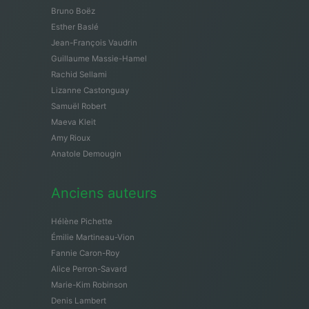
Bruno Boëz
Esther Baslé
Jean-François Vaudrin
Guillaume Massie-Hamel
Rachid Sellami
Lizanne Castonguay
Samuël Robert
Maeva Kleit
Amy Rioux
Anatole Demougin
Anciens auteurs
Hélène Pichette
Émilie Martineau-Vion
Fannie Caron-Roy
Alice Perron-Savard
Marie-Kim Robinson
Denis Lambert