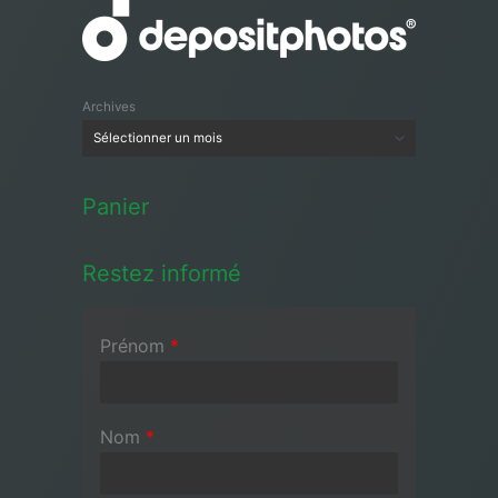
Archives
Panier
Restez informé
Prénom
*
Nom
*