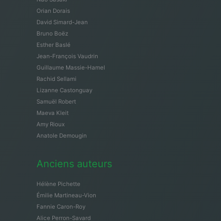
Orian Dorais
David Simard-Jean
Bruno Boëz
Esther Baslé
Jean-François Vaudrin
Guillaume Massie-Hamel
Rachid Sellami
Lizanne Castonguay
Samuël Robert
Maeva Kleit
Amy Rioux
Anatole Demougin
Anciens auteurs
Hélène Pichette
Émilie Martineau-Vion
Fannie Caron-Roy
Alice Perron-Savard