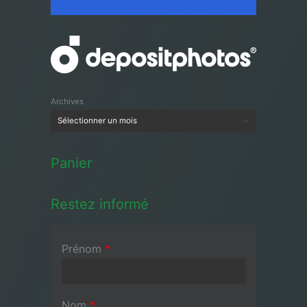
Archives
Panier
Restez informé
Prénom
*
Nom
*