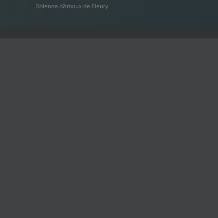
Solenne d’Arnoux de Fleury
Adresse
3094, boul. Langelier,
Montréal, Qc, H1N 3A6