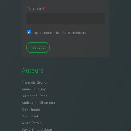
Courriel
*
Je souhaite m'inscrire à l'infolettre
Inscription
Auteurs
François Grondin
Annie Tanguay
Nathanaël Pono
Andrea Krotthammer
Nay Theam
Nao Sasaki
Orian Dorais
David Simard-Jean