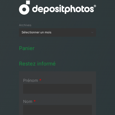
Archives
Panier
Restez informé
Prénom
*
Nom
*