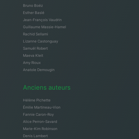
Bruno Boëz
Esther Baslé
Jean-François Vaudrin
Guillaume Massie-Hamel
Rachid Sellami
Lizanne Castonguay
Samuël Robert
Maeva Kleit
Amy Rioux
Anatole Demougin
Anciens auteurs
Hélène Pichette
Émilie Martineau-Vion
Fannie Caron-Roy
Alice Perron-Savard
Marie-Kim Robinson
Denis Lambert