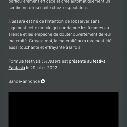
particulièrement efficace et crée automatiquement un
sentiment d’insécurité chez le spectateur.
Huesera
est né de l’intention de l’observer sans
jugement cette morale qui condamne les femmes au
silence et les empêche de douter ouvertement de leur
maternité. Croyez-moi, la maternité aura rarement été
aussi touchante et effrayante à la fois!
Formule festivals :
Huesera
est
présenté au festival
Fantasia
le 29 juillet 2022.
Bande-annonce