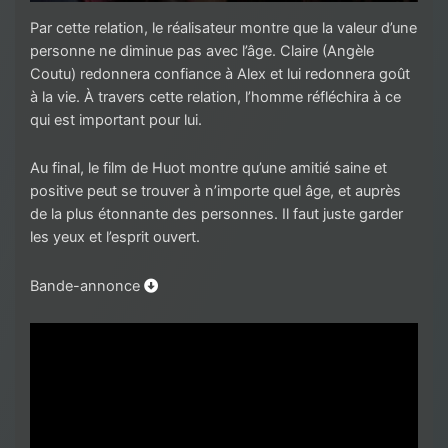
Par cette relation, le réalisateur montre que la valeur d’une
personne ne diminue pas avec l’âge. Claire (Angèle
Coutu) redonnera confiance à Alex et lui redonnera goût
à la vie. À travers cette relation, l’homme réfléchira à ce
qui est important pour lui.
Au final, le film de Huot montre qu’une amitié saine et
positive peut se trouver à n’importe quel âge, et auprès
de la plus étonnante des personnes. Il faut juste garder
les yeux et l’esprit ouvert.
Bande-annonce