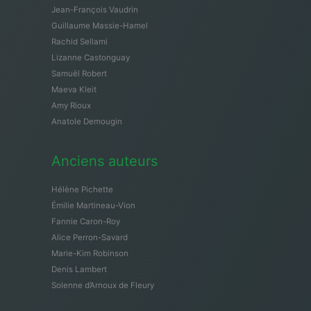
Jean-François Vaudrin
Guillaume Massie-Hamel
Rachid Sellami
Lizanne Castonguay
Samuël Robert
Maeva Kleit
Amy Rioux
Anatole Demougin
Anciens auteurs
Hélène Pichette
Émilie Martineau-Vion
Fannie Caron-Roy
Alice Perron-Savard
Marie-Kim Robinson
Denis Lambert
Solenne d’Arnoux de Fleury