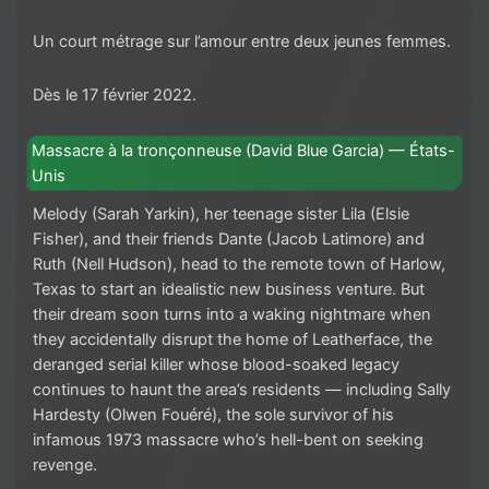
Un court métrage sur l’amour entre deux jeunes femmes.
Dès le 17 février 2022.
Massacre à la tronçonneuse (David Blue Garcia) — États-
Unis
Melody (Sarah Yarkin), her teenage sister Lila (Elsie
Fisher), and their friends Dante (Jacob Latimore) and
Ruth (Nell Hudson), head to the remote town of Harlow,
Texas to start an idealistic new business venture. But
their dream soon turns into a waking nightmare when
they accidentally disrupt the home of Leatherface, the
deranged serial killer whose blood-soaked legacy
continues to haunt the area’s residents — including Sally
Hardesty (Olwen Fouéré), the sole survivor of his
infamous 1973 massacre who’s hell-bent on seeking
revenge.