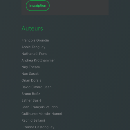
Inscription
Auteurs
François Grondin
Annie Tanguay
Nathanaël Pono
Andrea Krotthammer
Nay Theam
Nao Sasaki
Orian Dorais
David Simard-Jean
Bruno Boëz
Esther Baslé
Jean-François Vaudrin
Guillaume Massie-Hamel
Rachid Sellami
Lizanne Castonguay