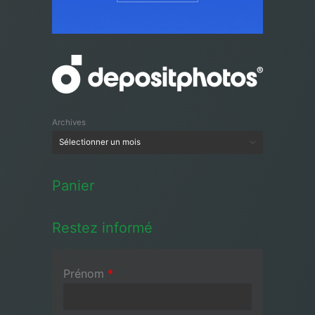
Archives
Panier
Restez informé
Prénom
*