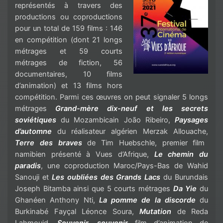
représentés à travers des
productions ou coproductions
pour un total de 159 films : 146
en compétition (dont 21 longs
métrages et 59 courts
métrages de fiction, 56
documentaires, 10 films
d’animation) et 13 films hors
compétition. Parmi ces œuvres on peut signaler 5 longs
métrages
Grand-mère dix-neuf et les secrets
soviétiques
du Mozambicain João Ribeiro,
Paysages
d’automne
du réalisateur algérien Merzak Allouache,
Terre des braves
de Tim Huebschle, premier film
namibien présenté à Vues d’Afrique,
Le chemin du
paradis
, une coproduction Maroc/Pays-Bas de Wahid
Sanouji
et
Les oubliées des Grands Lacs
du Burundais
Joseph Bitamba ainsi que 5 courts métrages
Da Yie
du
Ghanéen Anthony Nti,
La pomme de la discorde
du
Burkinabé Fayçal Léonce Soura,
Mutation
de Reda
Lahmouid,
Souvenir, souvenir
film d’animation de