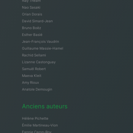
Nay Theam
Nao Sasaki
Orian Dorais
David Simard-Jean
Bruno Boëz
Esther Baslé
Jean-François Vaudrin
Guillaume Massie-Hamel
Rachid Sellami
Lizanne Castonguay
Samuël Robert
Maeva Kleit
Amy Rioux
Anatole Demougin
Anciens auteurs
Hélène Pichette
Émilie Martineau-Vion
Fannie Caron-Roy