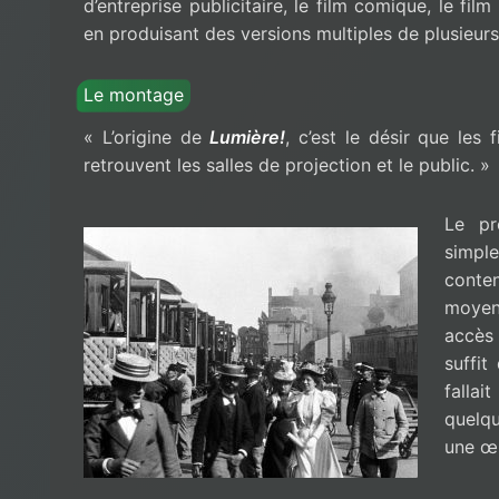
d’entreprise publicitaire, le film comique, le fil
en produisant des versions multiples de plusieurs 
Le montage
« L’origine de
Lumière!
, c’est le désir que les
retrouvent les salles de projection et le public. »
Le pro
simpl
conte
moyen?
accès 
suffit
falla
quelqu
une œu