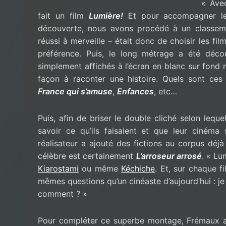
« Ave
fait un film
Lumière
!
Et pour accompagner le 
découverte, nous avons procédé à un classem
réussi à merveille – était donc de choisir les f
préférence. Puis, le long métrage a été déco
simplement affichés à l’écran en blanc sur fond n
façon à raconter une histoire. Quels sont c
France qui s’amuse
,
Enfances
, etc…
Puis, afin de briser le double cliché selon lequ
savoir ce qu’ils faisaient et que leur cinéma s
réalisateur a ajouté des fictions au corpus déj
célèbre est certainement
L’arroseur arrosé
. « Lu
Kiarostami
ou même
Kéchiche
. Et, sur chaque f
mêmes questions qu’un cinéaste d’aujourd’hui : je
comment ? »
Pour compléter ce superbe montage, Frémaux a 