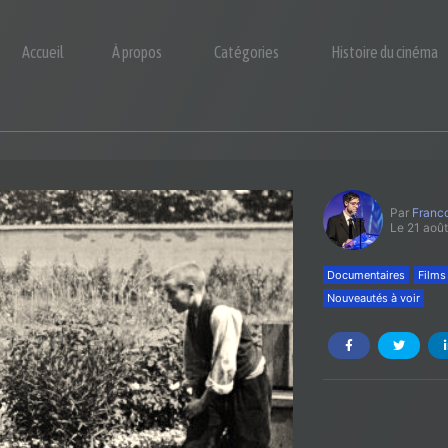
Accueil
À propos
Catégories
Histoire du cinéma
Par
Franco
Le 21 aoû
Documentaires
Films
Nouveautés à voir