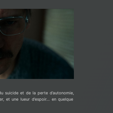
u suicide et de la perte d’autonomie,
r, et une lueur d’espoir… en quelque