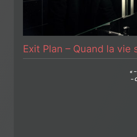
Exit Plan – Quand la vie 
« 
– 