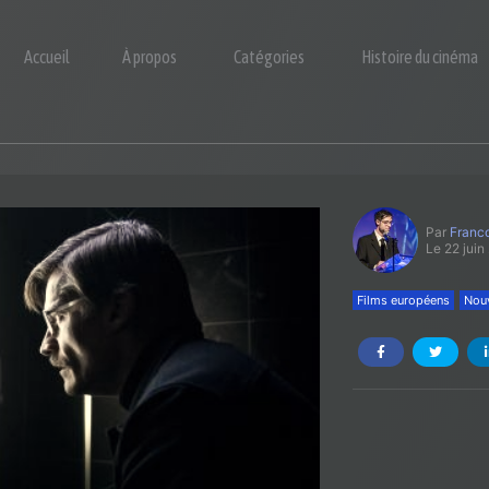
Accueil
À propos
Catégories
Histoire du cinéma
Par
Franco
Le 22 juin
Films européens
Nouv