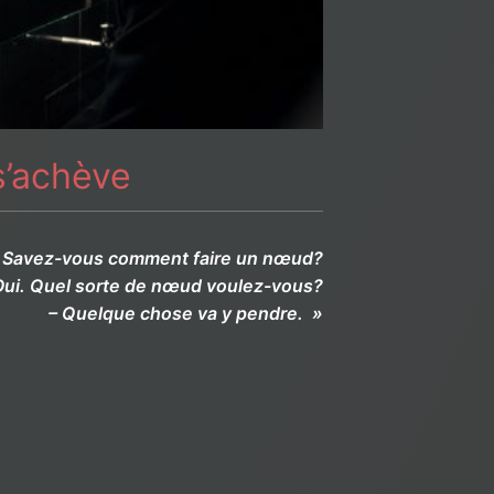
s’achève
– Savez-vous comment faire un nœud?
Oui. Quel sorte de nœud voulez-vous?
– Quelque chose va y pendre. »