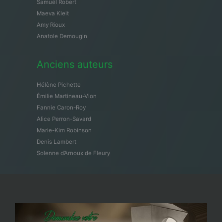
Samuël Robert
Maeva Kleit
Amy Rioux
Anatole Demougin
Anciens auteurs
Hélène Pichette
Émilie Martineau-Vion
Fannie Caron-Roy
Alice Perron-Savard
Marie-Kim Robinson
Denis Lambert
Solenne d’Arnoux de Fleury