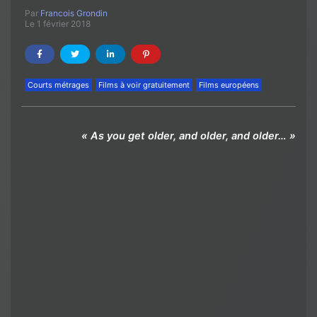
Par
Francois Grondin
Le 1 février 2018
Courts métrages
Films à voir gratuitement
Films européens
« As you get older, and older, and older… »