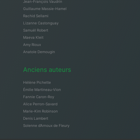
Jean-François Vaudrin
Guillaume Massie-Hamel
Rachid Sellami
Lizanne Castonguay
Samuël Robert
Maeva Kleit
Amy Rioux
Anatole Demougin
Anciens auteurs
Hélène Pichette
Émilie Martineau-Vion
Fannie Caron-Roy
Alice Perron-Savard
Marie-Kim Robinson
Denis Lambert
Solenne d’Arnoux de Fleury