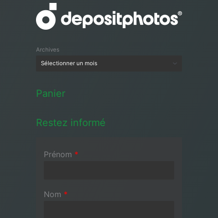
Archives
Panier
Restez informé
Prénom
*
Nom
*