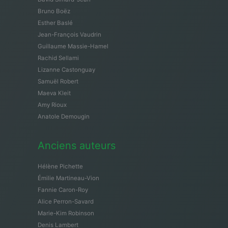
Bruno Boëz
Esther Baslé
Jean-François Vaudrin
Guillaume Massie-Hamel
Rachid Sellami
Lizanne Castonguay
Samuël Robert
Maeva Kleit
Amy Rioux
Anatole Demougin
Anciens auteurs
Hélène Pichette
Émilie Martineau-Vion
Fannie Caron-Roy
Alice Perron-Savard
Marie-Kim Robinson
Denis Lambert