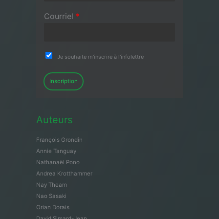
Courriel
*
Je souhaite m'inscrire à l'infolettre
Inscription
Auteurs
François Grondin
Annie Tanguay
Nathanaël Pono
Andrea Krotthammer
Nay Theam
Nao Sasaki
Orian Dorais
David Simard-Jean