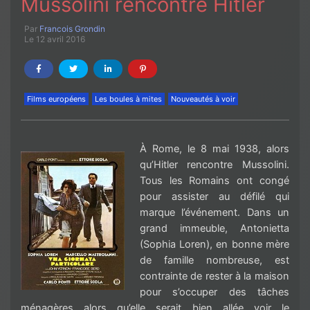
Mussolini rencontre Hitler
Par
Francois Grondin
Le 12 avril 2016
Films européens
Les boules à mites
Nouveautés à voir
À Rome
, le 8 mai
1938
, alors
qu
’Hitler
rencontre Mussolini
.
Tous les Romains ont congé
pour assister au défilé qui
marque l’événement. Dans un
grand immeuble,
Antonietta
(Sophia Loren)
, en bonne mère
de famille nombreuse, est
contrainte de rester à la maison
pour s’occuper des tâches
ménagères alors qu’elle serait bien allée voir le