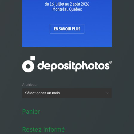
Archives
Panier
Restez informé