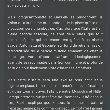
et « soldats virils »
.
Mais lorsqu’
Antonietta
et Gabriele se rencontrent, la
vision qu’
a
la femme du monde et de la place qu’elle doit
y occuper ser
a chamboulée
.
Car, alors que l’Italie est en
pleine période fasciste, ce sont
deux êtres que tout
semble séparer
qui se rencontre
nt
grâce à un oiseau
évadé.
Antonietta
et Gabriele, sur fond de retransmission
radiodiffusée de la
parade militaire
émanant de chez la
concierge, vont d’abord s’affronter idéologiquement
avant de se reconnaître dans leur commune et profonde
solitude pour finalement vivre d’intenses émotions.
Mais cette histoire sera une excuse pour critiquer le
régime en place. L’Italie est bien ancrée dans le fascisme
et vit un tournant avec l’alliance entre Mussolini et Hitler.
Lorsqu’interrogé sur le thème de l’homosexualité dans le
film, Scola explique
que
« sous le fascisme, celui-ci
n’existait même pas comme concept. Le mot n’est jamais