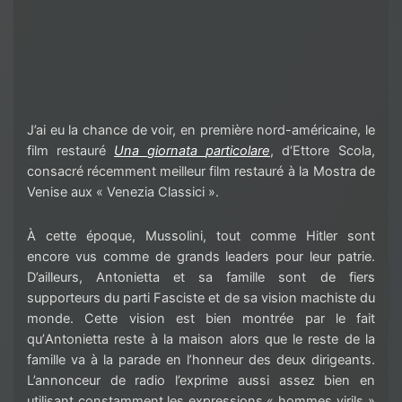
J’ai eu la chance de voir, en première nord-américaine,
le
film restauré
Una
giornata
p
articolare
,
d
‘Ettore Scola
consacré
récemment
meilleur film resta
uré à la Mostra de
Venise aux «
Venezia
Classici
».
À cette époque, Mussolini, tout comme Hitler sont
encore vus comme de grands leaders pour leur patrie.
D’ailleurs,
Antonietta
et sa fami
lle sont de fiers
supporteurs du
parti Fasciste et de sa vision machiste du
monde. Cette vision est bien montrée par le fait
qu’
Antonietta
reste à la maison alors que le reste de la
famille va à la parade en l’honneur des deux dirigeants.
L’annonceur de radio l’exprime aussi assez bien en
utilisant constamment les expressions
« hommes virils »