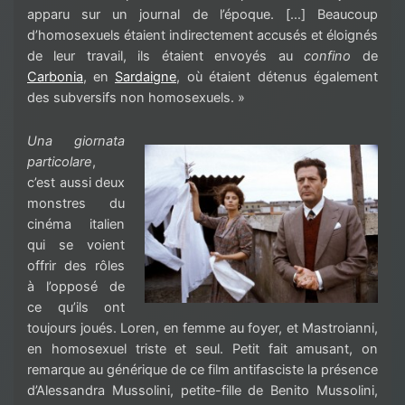
apparu sur un journal de l’époque. […] Beaucoup
d’homosexuels étaient indirectement accusés et éloignés
de leur travail, ils étaient envoyés
au
confino
de
Carbonia
, en
Sardaigne
, où étaient détenus également
des subversifs non homosexuels. »
Una
giornata
particolare
,
c’est aussi deux
monstres du
cinéma italien
qui se voient
offrir des rôles
à l’opposé de
ce qu’ils ont
toujours joués. Loren
,
en femme au foyer, et Mastroianni
,
en homosexuel triste et seul. Petit fait amusant,
o
n
remarque au générique de ce film antifasciste
la p
résence
d’Alessandra Mussolini, petite-fille de
Benito Mus
solini,