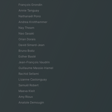
François Grondin
Annie Tanguay
Nathanaël Pono
Andrea Krotthammer
Nay Theam
Nao Sasaki
Orian Dorais
David Simard-Jean
Bruno Boëz
Esther Baslé
Jean-François Vaudrin
Guillaume Massie-Hamel
Rachid Sellami
Lizanne Castonguay
Samuël Robert
Maeva Kleit
Amy Rioux
Anatole Demougin