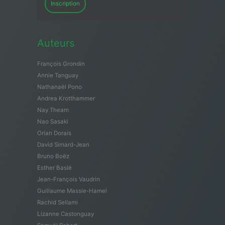
Inscription
Auteurs
François Grondin
Annie Tanguay
Nathanaël Pono
Andrea Krotthammer
Nay Theam
Nao Sasaki
Orian Dorais
David Simard-Jean
Bruno Boëz
Esther Baslé
Jean-François Vaudrin
Guillaume Massie-Hamel
Rachid Sellami
Lizanne Castonguay