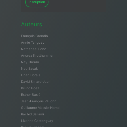
Inscription
Auteurs
François Grondin
Annie Tanguay
Nathanaël Pono
Andrea Krotthammer
Nay Theam
Nao Sasaki
Orian Dorais
David Simard-Jean
Bruno Boëz
Esther Baslé
Jean-François Vaudrin
Guillaume Massie-Hamel
Rachid Sellami
Lizanne Castonguay