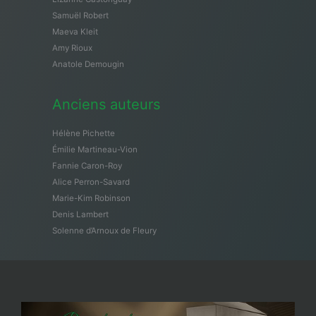
Samuël Robert
Maeva Kleit
Amy Rioux
Anatole Demougin
Anciens auteurs
Hélène Pichette
Émilie Martineau-Vion
Fannie Caron-Roy
Alice Perron-Savard
Marie-Kim Robinson
Denis Lambert
Solenne d’Arnoux de Fleury