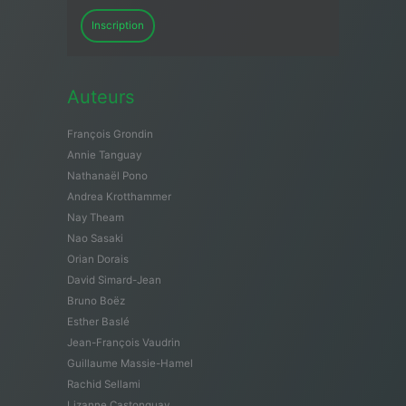
Inscription
Auteurs
François Grondin
Annie Tanguay
Nathanaël Pono
Andrea Krotthammer
Nay Theam
Nao Sasaki
Orian Dorais
David Simard-Jean
Bruno Boëz
Esther Baslé
Jean-François Vaudrin
Guillaume Massie-Hamel
Rachid Sellami
Lizanne Castonguay