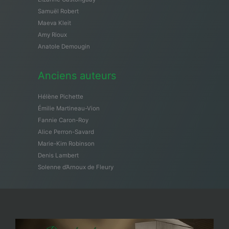
Samuël Robert
Maeva Kleit
Amy Rioux
Anatole Demougin
Anciens auteurs
Hélène Pichette
Émilie Martineau-Vion
Fannie Caron-Roy
Alice Perron-Savard
Marie-Kim Robinson
Denis Lambert
Solenne d’Arnoux de Fleury