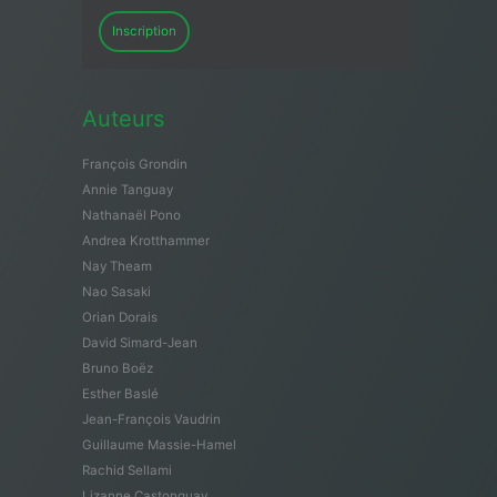
Inscription
Auteurs
François Grondin
Annie Tanguay
Nathanaël Pono
Andrea Krotthammer
Nay Theam
Nao Sasaki
Orian Dorais
David Simard-Jean
Bruno Boëz
Esther Baslé
Jean-François Vaudrin
Guillaume Massie-Hamel
Rachid Sellami
Lizanne Castonguay