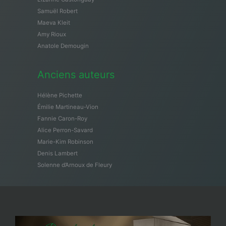
Samuël Robert
Maeva Kleit
Amy Rioux
Anatole Demougin
Anciens auteurs
Hélène Pichette
Émilie Martineau-Vion
Fannie Caron-Roy
Alice Perron-Savard
Marie-Kim Robinson
Denis Lambert
Solenne d’Arnoux de Fleury