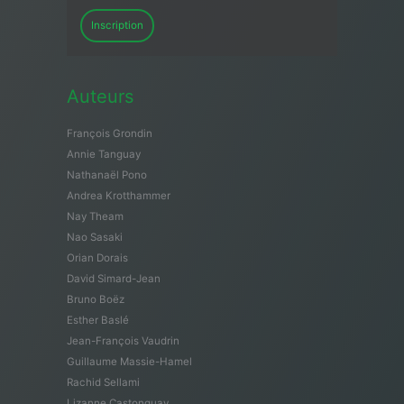
Inscription
Auteurs
François Grondin
Annie Tanguay
Nathanaël Pono
Andrea Krotthammer
Nay Theam
Nao Sasaki
Orian Dorais
David Simard-Jean
Bruno Boëz
Esther Baslé
Jean-François Vaudrin
Guillaume Massie-Hamel
Rachid Sellami
Lizanne Castonguay