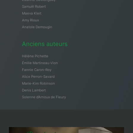
Samuël Robert
Maeva Kleit
Amy Rioux
Anatole Demougin
Anciens auteurs
Hélène Pichette
Émilie Martineau-Vion
Fannie Caron-Roy
Alice Perron-Savard
Marie-Kim Robinson
Denis Lambert
Solenne d’Arnoux de Fleury