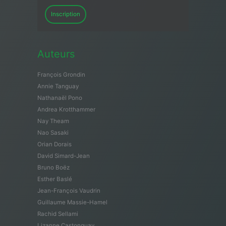
Inscription
Auteurs
François Grondin
Annie Tanguay
Nathanaël Pono
Andrea Krotthammer
Nay Theam
Nao Sasaki
Orian Dorais
David Simard-Jean
Bruno Boëz
Esther Baslé
Jean-François Vaudrin
Guillaume Massie-Hamel
Rachid Sellami
Lizanne Castonguay