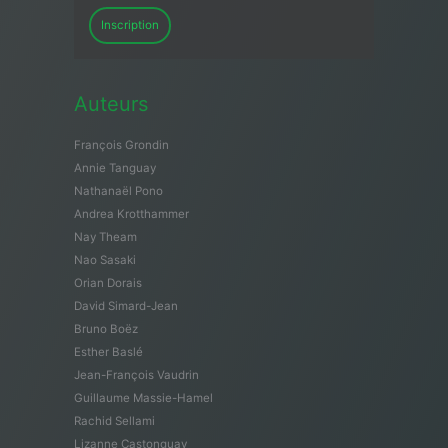
Inscription
Auteurs
François Grondin
Annie Tanguay
Nathanaël Pono
Andrea Krotthammer
Nay Theam
Nao Sasaki
Orian Dorais
David Simard-Jean
Bruno Boëz
Esther Baslé
Jean-François Vaudrin
Guillaume Massie-Hamel
Rachid Sellami
Lizanne Castonguay