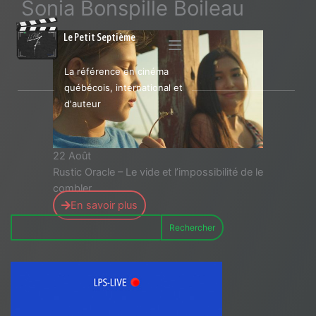
Sonia Bonspille Boileau
Le Petit Septième
La référence en cinéma
québécois, international et
d'auteur
22 Août
Rustic Oracle – Le vide et l’impossibilité de le
combler
En savoir plus
Rechercher