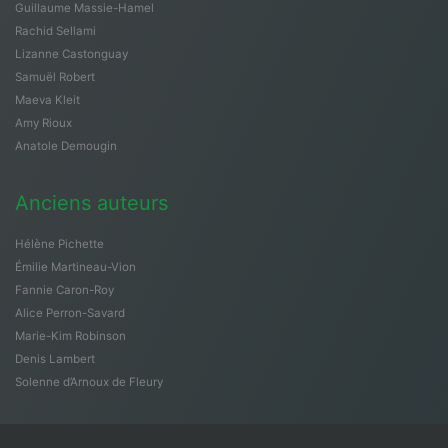
Guillaume Massie-Hamel
Rachid Sellami
Lizanne Castonguay
Samuël Robert
Maeva Kleit
Amy Rioux
Anatole Demougin
Anciens auteurs
Hélène Pichette
Émilie Martineau-Vion
Fannie Caron-Roy
Alice Perron-Savard
Marie-Kim Robinson
Denis Lambert
Solenne d’Arnoux de Fleury