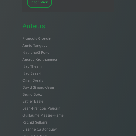
Inscription
Auteurs
François Grondin
Annie Tanguay
Nathanaël Pono
Andrea Krotthammer
Nay Theam
Nao Sasaki
Orian Dorais
David Simard-Jean
Bruno Boëz
Esther Baslé
Jean-François Vaudrin
Guillaume Massie-Hamel
Rachid Sellami
Lizanne Castonguay