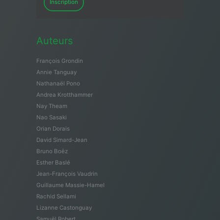
Inscription
Auteurs
François Grondin
Annie Tanguay
Nathanaël Pono
Andrea Krotthammer
Nay Theam
Nao Sasaki
Orian Dorais
David Simard-Jean
Bruno Boëz
Esther Baslé
Jean-François Vaudrin
Guillaume Massie-Hamel
Rachid Sellami
Lizanne Castonguay
Samuël Robert