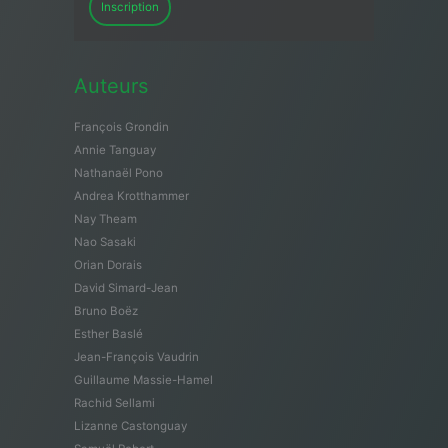
Inscription
Auteurs
François Grondin
Annie Tanguay
Nathanaël Pono
Andrea Krotthammer
Nay Theam
Nao Sasaki
Orian Dorais
David Simard-Jean
Bruno Boëz
Esther Baslé
Jean-François Vaudrin
Guillaume Massie-Hamel
Rachid Sellami
Lizanne Castonguay