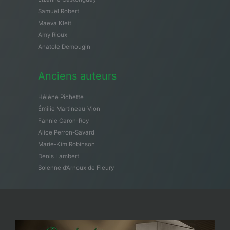
Samuël Robert
Maeva Kleit
Amy Rioux
Anatole Demougin
Anciens auteurs
Hélène Pichette
Émilie Martineau-Vion
Fannie Caron-Roy
Alice Perron-Savard
Marie-Kim Robinson
Denis Lambert
Solenne d’Arnoux de Fleury