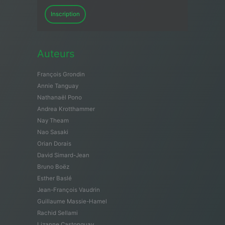
Inscription
Auteurs
François Grondin
Annie Tanguay
Nathanaël Pono
Andrea Krotthammer
Nay Theam
Nao Sasaki
Orian Dorais
David Simard-Jean
Bruno Boëz
Esther Baslé
Jean-François Vaudrin
Guillaume Massie-Hamel
Rachid Sellami
Lizanne Castonguay