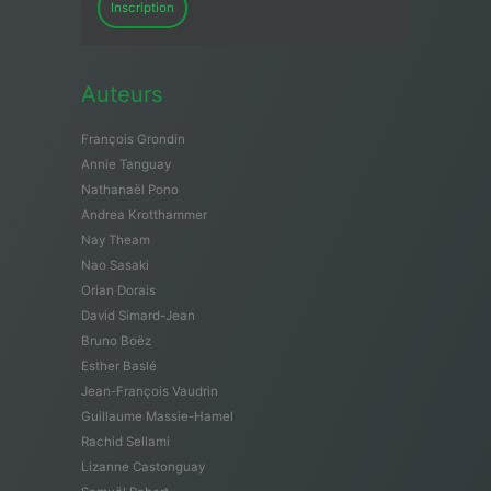
Inscription
Auteurs
François Grondin
Annie Tanguay
Nathanaël Pono
Andrea Krotthammer
Nay Theam
Nao Sasaki
Orian Dorais
David Simard-Jean
Bruno Boëz
Esther Baslé
Jean-François Vaudrin
Guillaume Massie-Hamel
Rachid Sellami
Lizanne Castonguay