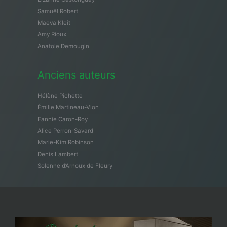
Samuël Robert
Maeva Kleit
Amy Rioux
Anatole Demougin
Anciens auteurs
Hélène Pichette
Émilie Martineau-Vion
Fannie Caron-Roy
Alice Perron-Savard
Marie-Kim Robinson
Denis Lambert
Solenne d’Arnoux de Fleury