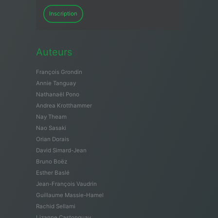
Inscription
Auteurs
François Grondin
Annie Tanguay
Nathanaël Pono
Andrea Krotthammer
Nay Theam
Nao Sasaki
Orian Dorais
David Simard-Jean
Bruno Boëz
Esther Baslé
Jean-François Vaudrin
Guillaume Massie-Hamel
Rachid Sellami
Lizanne Castonguay