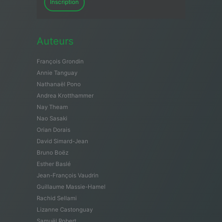
Inscription
Auteurs
François Grondin
Annie Tanguay
Nathanaël Pono
Andrea Krotthammer
Nay Theam
Nao Sasaki
Orian Dorais
David Simard-Jean
Bruno Boëz
Esther Baslé
Jean-François Vaudrin
Guillaume Massie-Hamel
Rachid Sellami
Lizanne Castonguay
Samuël Robert