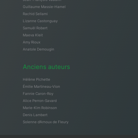
Guillaume Massie-Hamel
Rachid Sellami
Lizanne Castonguay
Samuël Robert
Maeva Kleit
Amy Rioux
Anatole Demougin
Anciens auteurs
Hélène Pichette
Émilie Martineau-Vion
Fannie Caron-Roy
Alice Perron-Savard
Marie-Kim Robinson
Denis Lambert
Solenne d’Arnoux de Fleury