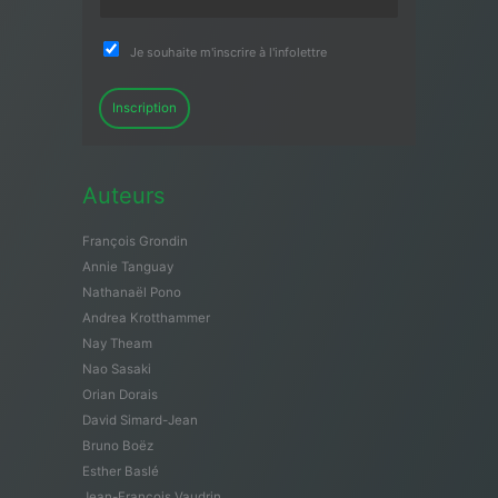
Je souhaite m'inscrire à l'infolettre
Inscription
Auteurs
François Grondin
Annie Tanguay
Nathanaël Pono
Andrea Krotthammer
Nay Theam
Nao Sasaki
Orian Dorais
David Simard-Jean
Bruno Boëz
Esther Baslé
Jean-François Vaudrin