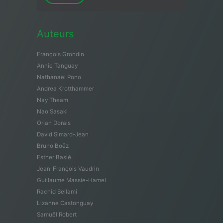
Auteurs
François Grondin
Annie Tanguay
Nathanaël Pono
Andrea Krotthammer
Nay Theam
Nao Sasaki
Orian Dorais
David Simard-Jean
Bruno Boëz
Esther Baslé
Jean-François Vaudrin
Guillaume Massie-Hamel
Rachid Sellami
Lizanne Castonguay
Samuël Robert