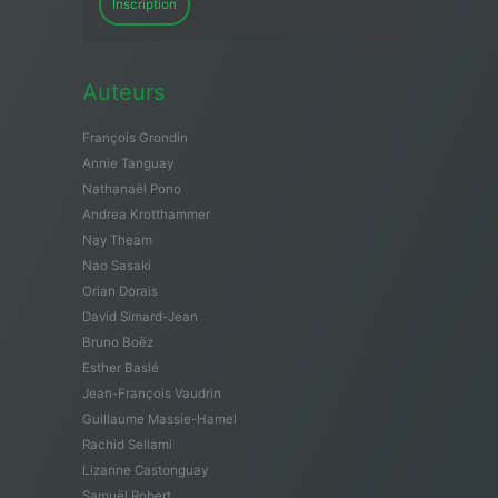
Inscription
Auteurs
François Grondin
Annie Tanguay
Nathanaël Pono
Andrea Krotthammer
Nay Theam
Nao Sasaki
Orian Dorais
David Simard-Jean
Bruno Boëz
Esther Baslé
Jean-François Vaudrin
Guillaume Massie-Hamel
Rachid Sellami
Lizanne Castonguay
Samuël Robert