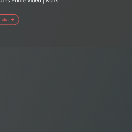
tés Prime Video | Mars
r plus