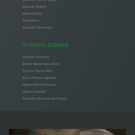
Samuël Robert
Maeva Kleit
Amy Rioux
Anatole Demougin
Anciens auteurs
Hélène Pichette
Émilie Martineau-Vion
Fannie Caron-Roy
Alice Perron-Savard
Marie-Kim Robinson
Denis Lambert
Solenne d’Arnoux de Fleury