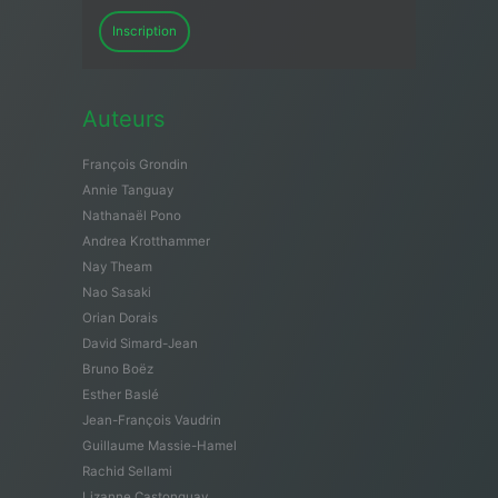
Inscription
Auteurs
François Grondin
Annie Tanguay
Nathanaël Pono
Andrea Krotthammer
Nay Theam
Nao Sasaki
Orian Dorais
David Simard-Jean
Bruno Boëz
Esther Baslé
Jean-François Vaudrin
Guillaume Massie-Hamel
Rachid Sellami
Lizanne Castonguay