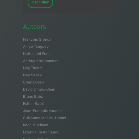
Inscription
Auteurs
François Grondin
Annie Tanguay
Nathanaël Pono
Andrea Krotthammer
Nay Theam
Nao Sasaki
Orian Dorais
David Simard-Jean
Bruno Boëz
Esther Baslé
Jean-François Vaudrin
Guillaume Massie-Hamel
Rachid Sellami
Lizanne Castonguay