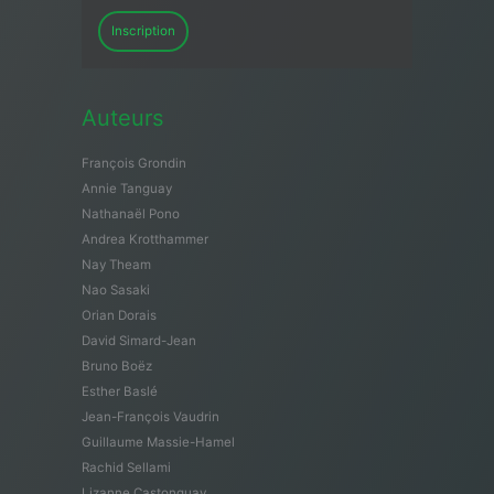
Inscription
Auteurs
François Grondin
Annie Tanguay
Nathanaël Pono
Andrea Krotthammer
Nay Theam
Nao Sasaki
Orian Dorais
David Simard-Jean
Bruno Boëz
Esther Baslé
Jean-François Vaudrin
Guillaume Massie-Hamel
Rachid Sellami
Lizanne Castonguay