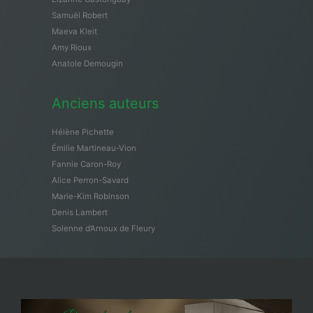
Samuël Robert
Maeva Kleit
Amy Rioux
Anatole Demougin
Anciens auteurs
Hélène Pichette
Émilie Martineau-Vion
Fannie Caron-Roy
Alice Perron-Savard
Marie-Kim Robinson
Denis Lambert
Solenne d’Arnoux de Fleury