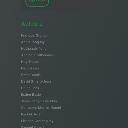
Inscription
Auteurs
François Grondin
Annie Tanguay
Nathanaël Pono
Andrea Krotthammer
Nay Theam
Nao Sasaki
Orian Dorais
David Simard-Jean
Bruno Boëz
Esther Baslé
Jean-François Vaudrin
Guillaume Massie-Hamel
Rachid Sellami
Lizanne Castonguay
Samuël Robert