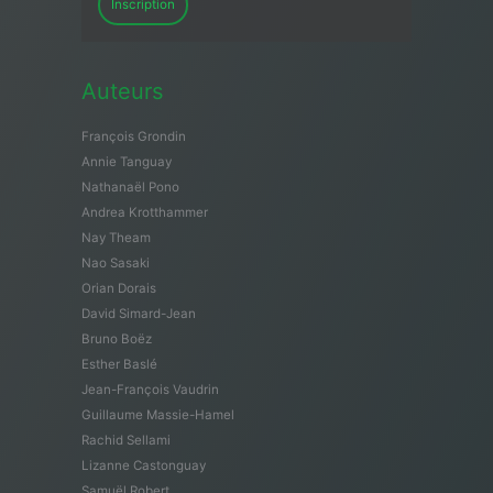
Inscription
Auteurs
François Grondin
Annie Tanguay
Nathanaël Pono
Andrea Krotthammer
Nay Theam
Nao Sasaki
Orian Dorais
David Simard-Jean
Bruno Boëz
Esther Baslé
Jean-François Vaudrin
Guillaume Massie-Hamel
Rachid Sellami
Lizanne Castonguay
Samuël Robert