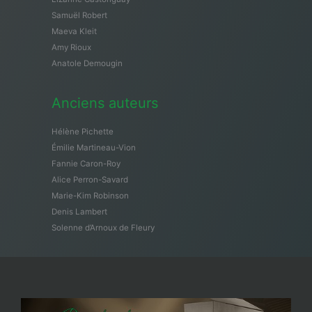
Samuël Robert
Maeva Kleit
Amy Rioux
Anatole Demougin
Anciens auteurs
Hélène Pichette
Émilie Martineau-Vion
Fannie Caron-Roy
Alice Perron-Savard
Marie-Kim Robinson
Denis Lambert
Solenne d’Arnoux de Fleury