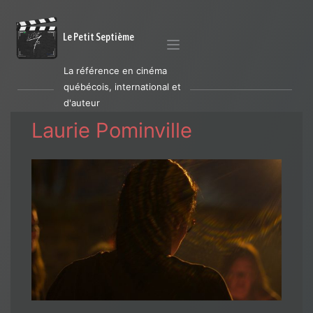
Le Petit Septième
La référence en cinéma
québécois, international et
d'auteur
Laurie Pominville