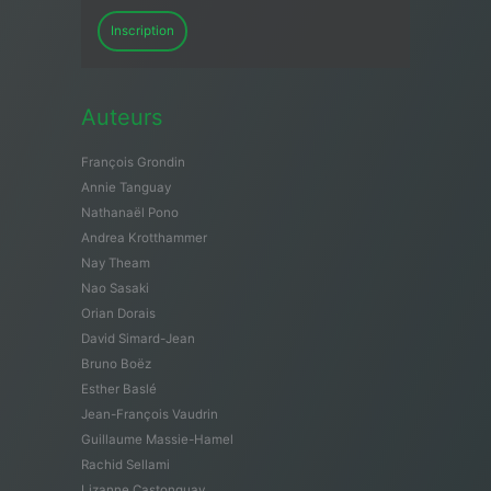
Inscription
Auteurs
François Grondin
Annie Tanguay
Nathanaël Pono
Andrea Krotthammer
Nay Theam
Nao Sasaki
Orian Dorais
David Simard-Jean
Bruno Boëz
Esther Baslé
Jean-François Vaudrin
Guillaume Massie-Hamel
Rachid Sellami
Lizanne Castonguay