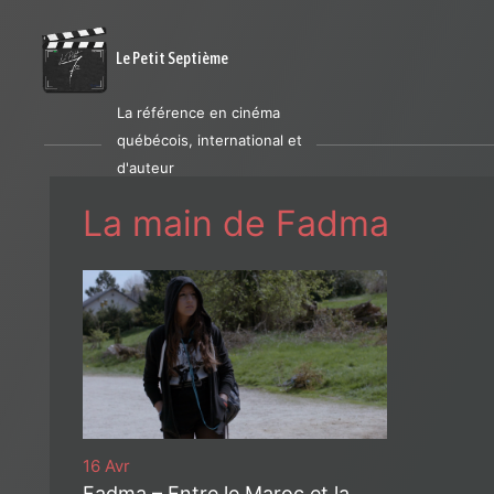
Le Petit Septième
La référence en cinéma
québécois, international et
d'auteur
La main de Fadma
16 Avr
Fadma – Entre le Maroc et la