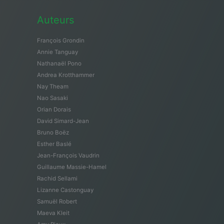
Auteurs
François Grondin
Annie Tanguay
Nathanaël Pono
Andrea Krotthammer
Nay Theam
Nao Sasaki
Orian Dorais
David Simard-Jean
Bruno Boëz
Esther Baslé
Jean-François Vaudrin
Guillaume Massie-Hamel
Rachid Sellami
Lizanne Castonguay
Samuël Robert
Maeva Kleit