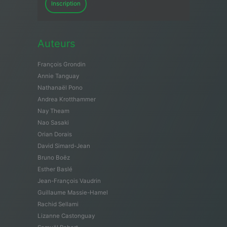
Inscription
Auteurs
François Grondin
Annie Tanguay
Nathanaël Pono
Andrea Krotthammer
Nay Theam
Nao Sasaki
Orian Dorais
David Simard-Jean
Bruno Boëz
Esther Baslé
Jean-François Vaudrin
Guillaume Massie-Hamel
Rachid Sellami
Lizanne Castonguay